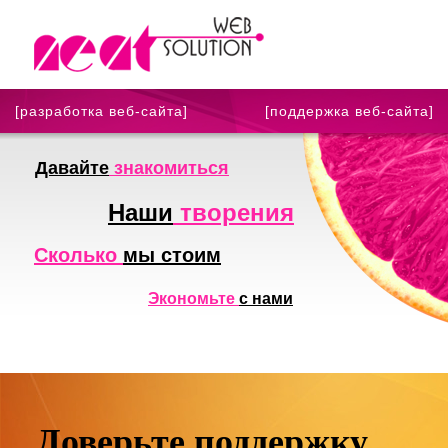
[разработка веб-сайта]
[поддержка веб-сайта]
Давайте
знакомиться
Наши
творения
Сколько
мы стоим
Экономьте
с нами
Доверьте поддержку